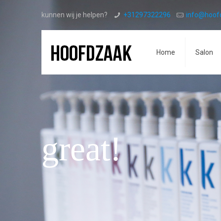
kunnen wij je helpen?
+31297322296
info@hoof
Home
Salon
great!