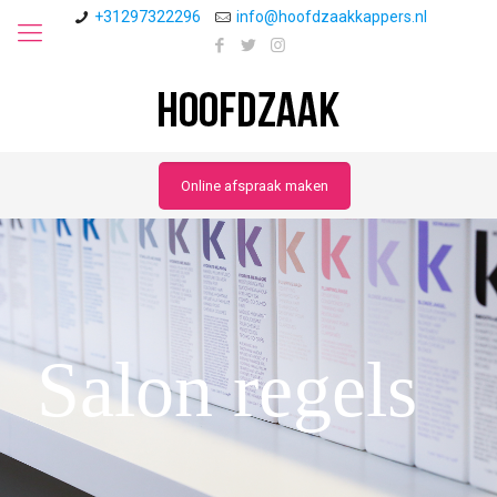
+31297322296
info@hoofdzaakkappers.nl
Online afspraak maken
Salon regels